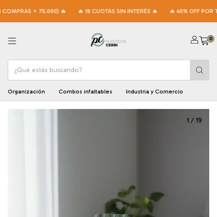
OMPRAS + 75.000) 🔥
🔥 18 CUOTAS SIN INTERÉS 🔥
🔥 40% OFF POR TR
0
Organización
Combos infaltables
Industria y Comercio
1
/
19