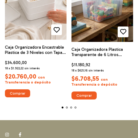
Caja Organizadora Encastrable
Caja Organizadora Plastica
Plastica de 3 Niveles con Tapa y
Transparente de 6 Litros
10 Divisiones 31x24x8 cm
Apilable con Trabas y Manijas.
$34.600,00
$11.180,92
18
x
$1.922,22
sin interés
18
x
$621,16
sin interés
$20.760,00
$6.708,55
con
con
Transferencia o depósito
Transferencia o depósito
Comprar
Comprar