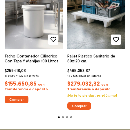
Tacho Contenedor Cilíndrico
Pallet Plastico Sanitario de
Con Tapa Y Manijas 100 Litros
80x120 cm.
$259.418,08
$465.053,87
18
x
$14.412,12
sin interés
18
x
$25.836,33
sin interés
$155.650,85
$279.032,32
con
con
Transferencia o depósito
Transferencia o depósito
¡No te lo pierdas, es el último!