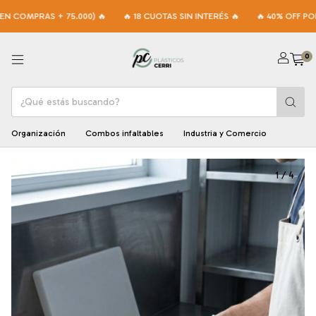
PRAS + 75.000) 🔥
🔥 18 CUOTAS SIN INTERÉS 🔥
🔥 40% OFF POR TRAN
0
Organización
Combos infaltables
Industria y Comercio
1
/
4