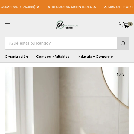
S + 75.000) 🔥
🔥 18 CUOTAS SIN INTERÉS 🔥
🔥 40% OFF POR TRANSFE
0
Organización
Combos infaltables
Industria y Comercio
1
/
9