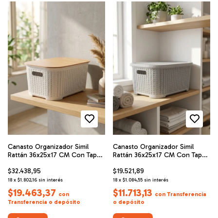
Canasto Organizador Simil
Canasto Organizador Simil
Rattán 36x25x17 CM Con Tapa
Rattán 36x25x17 CM Con Tapa
de Madera
Plástica
$32.438,95
$19.521,89
18
x
$1.802,16
sin interés
18
x
$1.084,55
sin interés
$19.463,37
$11.713,13
con
con
Transferencia
Transferencia o depósito
o depósito