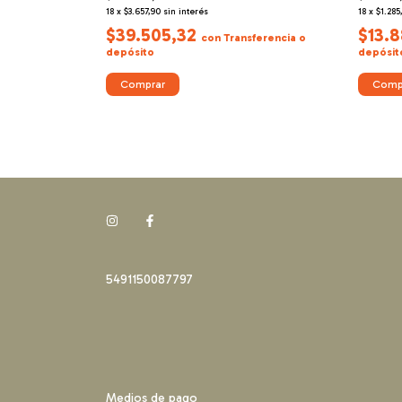
18
x
$3.657,90
sin interés
18
x
$1.285
$39.505,32
$13.
sferencia o
con
Transferencia o
depósito
depósit
Comprar
Comp
5491150087797
Medios de pago