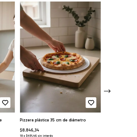
e
Pizzera plástica 35 cm de diámetro
Set de 4 Canasto
$8.846,34
$51.754,00
18
x
$491,46
sin interés
18
x
$2.875,22
sin inte